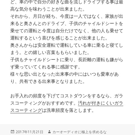
ど、車の中で自分の好きな曲を流しドライブする事は最
高な気分を味わうことが出来ました。
それから、月日が経ち、今度は一人ではなく、家族が出
来ると奥さんとのドライブ、子供のチャイルドシートを
乗せての運転と今度は自分だけでなく、他の人も乗せて
運転するという喜びを感じることが出来ました。
奥さんからは安全運転で運転している車に乗ると寝てし
まう。との嬉しい言葉ももらいました。
子供もチャイルドシートに乗り、長距離の運転も嫌がら
ず乗っていてくれる事に感謝です。
様々な思い出となった出来事の中にはいつも愛車があ
り、共有できる出来事となりました。
お手入れの頻度を下げてコストダウンをするなら、ガラ
スコーティングがおすすめです。
汚れが付きにくいガラ
スコーティング
は洗車頻度を落とします。
投
2017年11月21日
作
カーオーディオに極上を求めるな