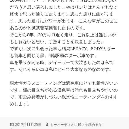
260馬力オーバー。トルクも十分、これ以上の車はない
だろうと思い購入しました。やはり走りはとんでもなく
軽快で思った通りに走ります。思った通りに曲がりま
す、思った通りにパワーが出ます。こんな車がこの世に
あるのかと滅茶苦茶興奮したものです。
そこから8年、20万キロ近く走り、これ以上は難しいか
もしれないと思い、手放すことを決意しました。
ですが、次に出会った車も結局LEGACY、BODYカラー
も前車と同じく黒。4輪駆動のターボ車です。
車を乗りかえる時、ディーラーで大泣きしたのは私で
す。それくらい車は私にとって大事なものなのです。
親水性ガラスコーティングは濃色車
にとても相性がいい
です。傷の目立ちがある濃色車は汚れも目立ちやすいの
で、雨染み付着がしづらい親水性コーティングをおすす
めします。
投
2017年11月25日
作
カーオーディオに極上を求めるな