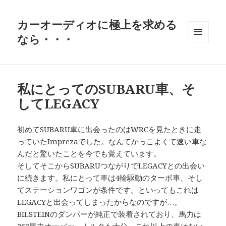
カーオーディオに極上を求める
なら・・・
メニュ
ーとウ
ィジェ
ット
私にとってのSUBARU車、そ
してLEGACY
初めてSUBARU車に出会ったのはWRCを見たときに走
っていたImprezaでした。なんてかっこよくて速い車な
んだと驚いたことを今でも覚えています。
そしてそこからSUBARUつながりでLEGACYとの出会い
に続きます。私にとって車は4輪駆動のターボ車、そし
てステーションワゴンが条件です。といってもこれは
LEGACYと出会ってしまったからなのですが…。
BILSTEINのダンパーが純正で装着されており、馬力は