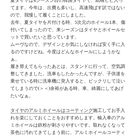
夏タイヤは4シーズン目の韓国タイヤで、結構ヒビ入っ
てます。今年は、出費も多いし、高速飛ばす訳ではない
ので、我慢して履くことにしました。
去年、夏タイヤを片付ける時、5次元のホイール1本、傷
付いてしまったので、来シーズンはタイヤとホイールセ
ットで買いたいと思っています。
ムーヴなので、デザインとか気にしなければ安く手に入
るのですけどね。今度はどんなホイールにしようかな
ぁ。
履き替えてもらったあとは、スタンドに行って、空気調
整してきました。洗車もしたかったんですが、子供達を
乗せている時に洗車機に突入すると、ビックリして泣い
てしまうので(＞＜)余裕がある時、車、綺麗にしてあげ
たいなぁ。
タイヤのアルミホイールはコーティング
施工してお手入
れを楽にしておくことをおすすめします。輸入車のアル
ミホイールは鉄粉が刺さりやすいです。取れなくなって
茶色に汚れてきてしまう前に、アルミホイールコーティ